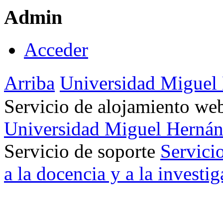
Admin
Acceder
Arriba
Universidad Miguel
Servicio de alojamiento w
Universidad Miguel Hernán
Servicio de soporte
Servici
a la docencia y a la investi