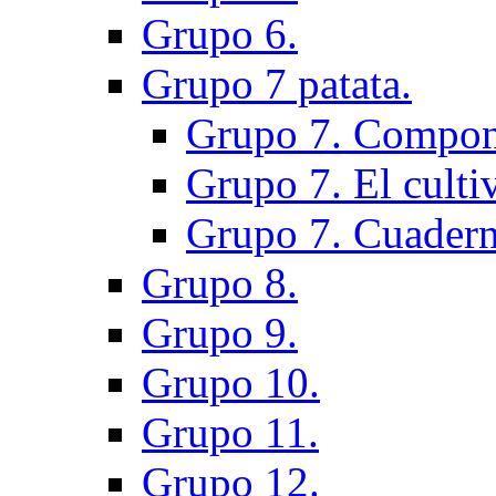
Grupo 6.
Grupo 7 patata.
Grupo 7. Compon
Grupo 7. El cultiv
Grupo 7. Cuadern
Grupo 8.
Grupo 9.
Grupo 10.
Grupo 11.
Grupo 12.