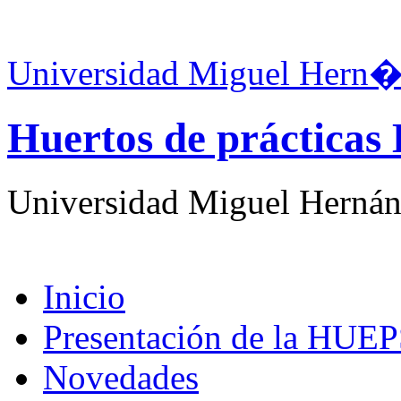
Universidad Miguel Hern�
Huertos de práctica
Universidad Miguel Hernán
Inicio
Presentación de la HUE
Novedades