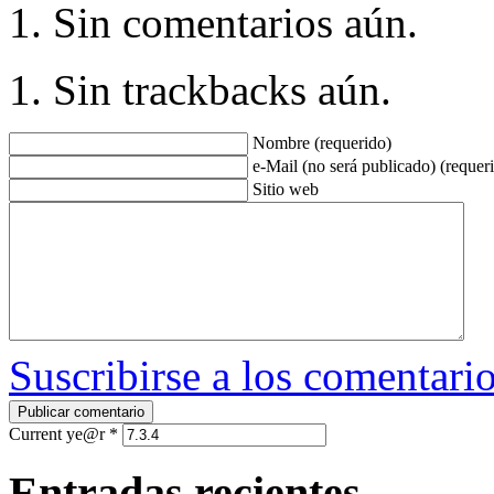
Sin comentarios aún.
Sin trackbacks aún.
Nombre (requerido)
e-Mail (no será publicado) (requer
Sitio web
Suscribirse a los comentari
Current ye@r
*
Entradas recientes