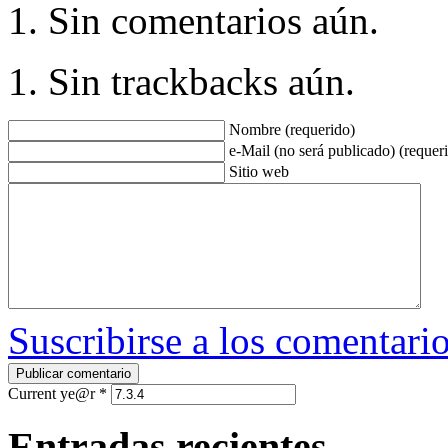
Sin comentarios aún.
Sin trackbacks aún.
Nombre (requerido)
e-Mail (no será publicado) (requer
Sitio web
Suscribirse a los comentari
Current ye@r
*
Entradas recientes