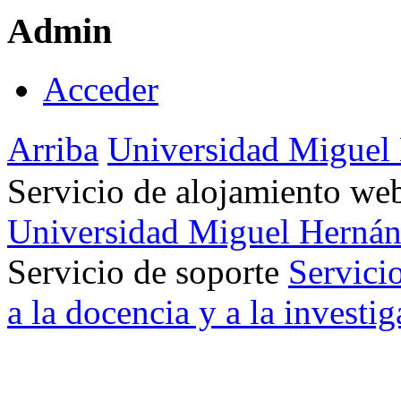
Admin
Acceder
Arriba
Universidad Miguel
Servicio de alojamiento w
Universidad Miguel Hernán
Servicio de soporte
Servici
a la docencia y a la investi