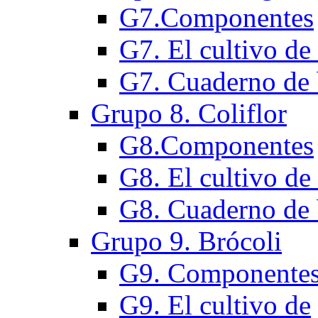
G7.Componentes
G7. El cultivo de
G7. Cuaderno de 
Grupo 8. Coliflor
G8.Componentes
G8. El cultivo de 
G8. Cuaderno de 
Grupo 9. Brócoli
G9. Componente
G9. El cultivo de