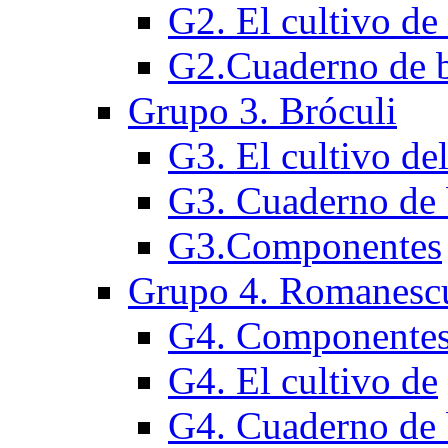
G2. El cultivo de 
G2.Cuaderno de b
Grupo 3. Bróculi
G3. El cultivo de
G3. Cuaderno de 
G3.Componentes
Grupo 4. Romanesc
G4. Componente
G4. El cultivo de
G4. Cuaderno de 