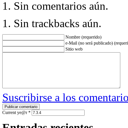
Sin comentarios aún.
Sin trackbacks aún.
Nombre (requerido)
e-Mail (no será publicado) (requer
Sitio web
Suscribirse a los comentari
Current ye@r
*
Entradas recientes