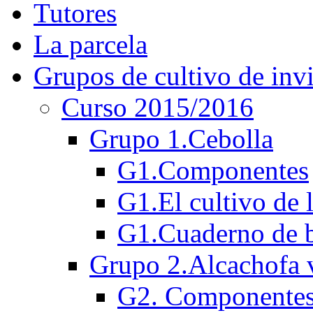
Tutores
La parcela
Grupos de cultivo de inv
Curso 2015/2016
Grupo 1.Cebolla
G1.Componentes
G1.El cultivo de 
G1.Cuaderno de b
Grupo 2.Alcachofa v
G2. Componente