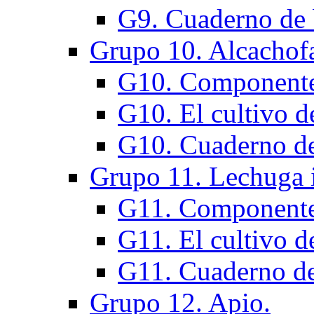
G9. Cuaderno de 
Grupo 10. Alcachof
G10. Component
G10. El cultivo d
G10. Cuaderno de
Grupo 11. Lechuga 
G11. Component
G11. El cultivo d
G11. Cuaderno de
Grupo 12. Apio.