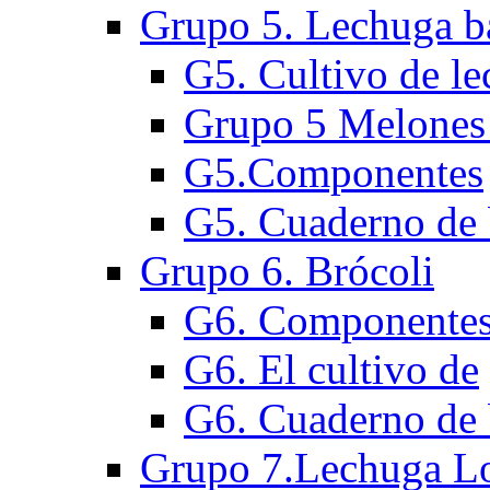
Grupo 5. Lechuga b
G5. Cultivo de l
Grupo 5 Melones 
G5.Componentes
G5. Cuaderno de 
Grupo 6. Brócoli
G6. Componente
G6. El cultivo de
G6. Cuaderno de 
Grupo 7.Lechuga Lo