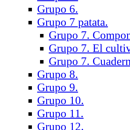
Grupo 6.
Grupo 7 patata.
Grupo 7. Compon
Grupo 7. El cultiv
Grupo 7. Cuadern
Grupo 8.
Grupo 9.
Grupo 10.
Grupo 11.
Grupo 12.