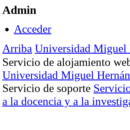
Admin
Acceder
Arriba
Universidad Miguel
Servicio de alojamiento w
Universidad Miguel Hernán
Servicio de soporte
Servici
a la docencia y a la investi