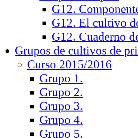
G12. Component
G12. El cultivo d
G12. Cuaderno de
Grupos de cultivos de pr
Curso 2015/2016
Grupo 1.
Grupo 2.
Grupo 3.
Grupo 4.
Grupo 5.