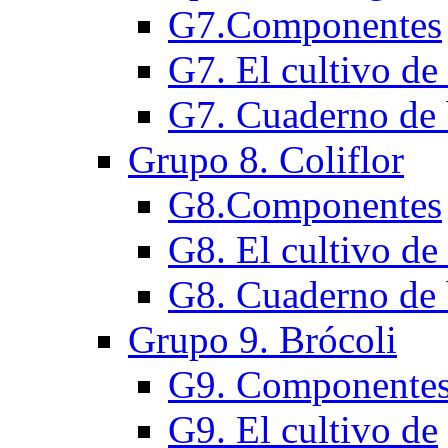
G7.Componentes
G7. El cultivo de
G7. Cuaderno de 
Grupo 8. Coliflor
G8.Componentes
G8. El cultivo de 
G8. Cuaderno de 
Grupo 9. Brócoli
G9. Componente
G9. El cultivo de