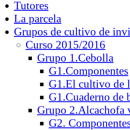
Tutores
La parcela
Grupos de cultivo de inv
Curso 2015/2016
Grupo 1.Cebolla
G1.Componentes
G1.El cultivo de 
G1.Cuaderno de b
Grupo 2.Alcachofa v
G2. Componente